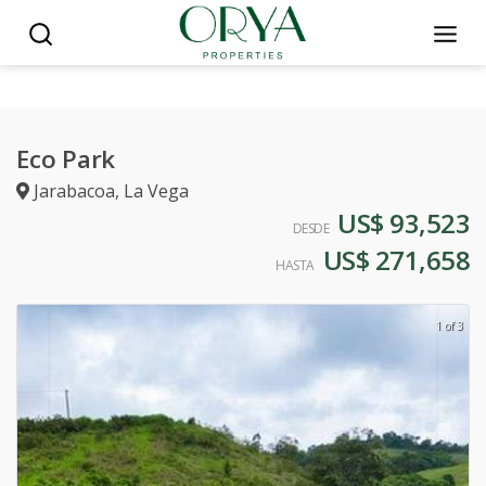
Eco Park
Jarabacoa
,
La Vega
US$ 93,523
DESDE
US$ 271,658
HASTA
1 of 3