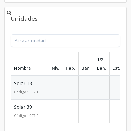
Unidades
1/2
Nombre
Niv.
Hab.
Ban.
Ban.
Est.
m
Solar 13
-
-
-
-
-
2
Código
1007
-1
Solar 39
-
-
-
-
-
2
Código
1007
-2