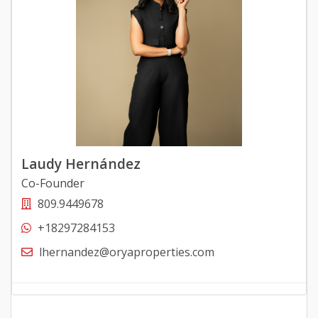
Laudy Hernández
Co-Founder
809.9449678
+18297284153
lhernandez@oryaproperties.com