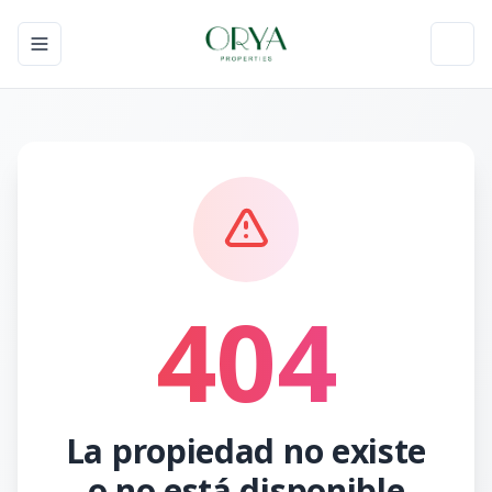
Toggle navigation menu
Toggl
404
La propiedad no existe
o no está disponible