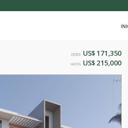
INI
US$ 171,350
DESDE
US$ 215,000
HASTA
1 of 4