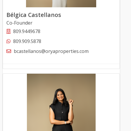
Bélgica Castellanos
Co-Founder
809.9449678
809.909.5878
bcastellanos@oryaproperties.com