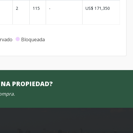
2
115
-
US$ 171,350
rvado
Bloqueada
UNA PROPIEDAD?
compra.