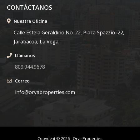
CONTÁCTANOS
Nuestra Oficina
Calle Estela Geraldino No. 22, Plaza Spazzio i22,
Jarabacoa, La Vega.
Llámanos
809.944.9678
Correo
info@oryaproperties.com
Copyright ©
2026
-
Orya Properties