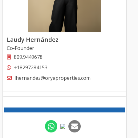
Laudy Hernández
Co-Founder
809.9449678
+18297284153
lhernandez@oryaproperties.com