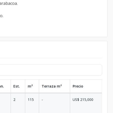
Jarabacoa.
o.
an.
Est.
m²
Terraza
m²
Precio
2
115
-
US$ 215,000