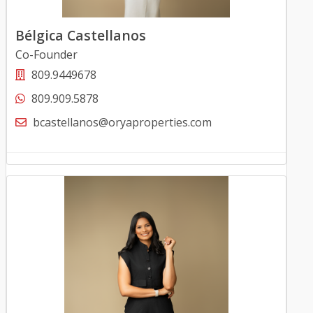
Bélgica Castellanos
Co-Founder
809.9449678
809.909.5878
bcastellanos@oryaproperties.com