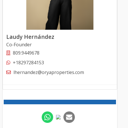
Laudy Hernández
Co-Founder
809.9449678
+18297284153
lhernandez@oryaproperties.com