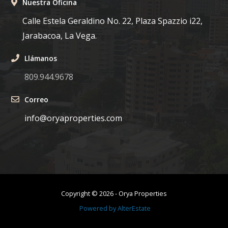
Nuestra Oficina
Calle Estela Geraldino No. 22, Plaza Spazzio i22,
Jarabacoa, La Vega.
Llámanos
809.944.9678
Correo
info@oryaproperties.com
Copyright ©
2026
-
Orya Properties
Powered by
AlterEstate