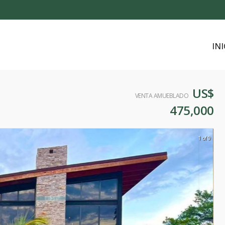
INI
US$
VENTA AMUEBLADO
475,000
1 of 9