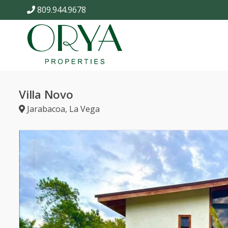
809.944.9678
Villa Novo
Jarabacoa
,
La Vega