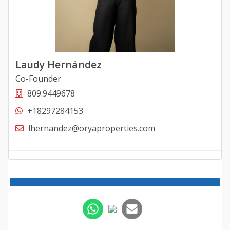
Laudy Hernández
Co-Founder
809.9449678
+18297284153
lhernandez@oryaproperties.com