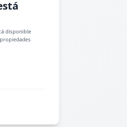
está
tá disponible
 propiedades